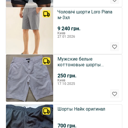
Чоловічі шорти Loro Piana
м-3хл
9 240
грн.
Киев
27.01.2026
Мужские белые
коттоновые шорты
бермуды Brice размер 38
250
грн.
Франция
Киев
17.10.2025
Шорты Найк оригинал
700
грн.