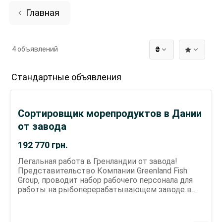
Главная
4 объявлений
₴
Стандартные объявления
Сортировщик морепродуктов в Дании
от завода
192 770
грн.
Легальная работа в Гренландии от завода!
Представительство Компании Greenland Fish
Group, проводит набор рабочего персонала для
работы на рыбоперерабатывающем заводе в
Гренландии, работать на побережьи Гренландии,
город Нуук. Для работы требуются- мужчины,
женщины на фасовку, упаковку, сортировку,