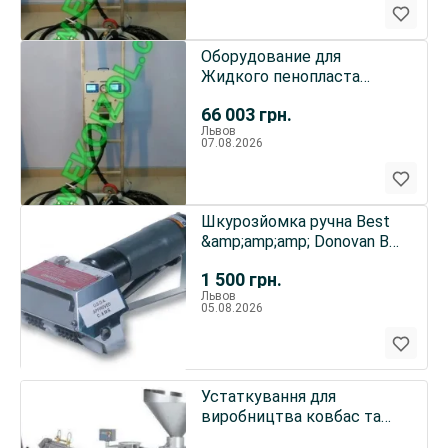
Оборудование для
Жидкого пенопласта
ЭКОИЗОЛ —Установка
66 003
грн.
«EKOIZOL profi»
Львов
07.08.2026
Шкурозйомка ручна Best
&amp;amp;amp; Donovan BD
S-1011 (США)
1 500
грн.
Львов
05.08.2026
Устаткування для
виробництва ковбас та
копченостей