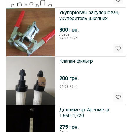
Укупорювач, закупорювач,
укупоритель шкляних
пляшок кроун-кришками,
300
грн.
Італія.
Львов
04.08.2026
Клапан-фильтр
200
грн.
Львов
04.08.2026
Денсиметр-Ареометр
1,660-1,720
275
грн.
Львов