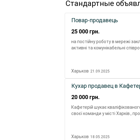
Стандартные объяв
Повар-продавець
25 000
грн.
на постійну роботу в мережі зак
активні та комунікабельні співро
млинців, шаурми, хот-догів, чаю
кінцевому споживачу; підтриман
технологічних норм та рецептур. 
Харьков
21.09.2025
обов'язковий, стажування трива
пристойна, виплачується щодня
Кухар продавец в Кафете
дружній колектив.
20 000
грн.
Кафетерій шукає кваліфікованого
своєї команди у місті Харків., пр
страв згідно з рецептами Дотри
чистоти та порядку на робочому 
обов'язковий, але бажаний - Вмі
Харьков
18.05.2025
та охайність. Зв'язатися можно 