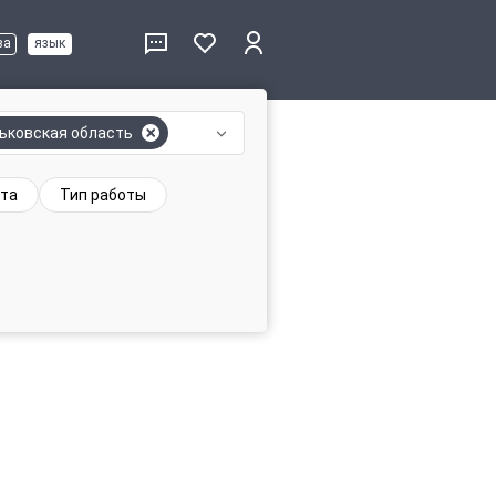
ва
язык
ьковская область
та
Тип работы