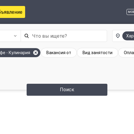
бъявление
мо
Хар
фе - Кулинария
Вакансия от
Вид занятости
Опла
Поиск