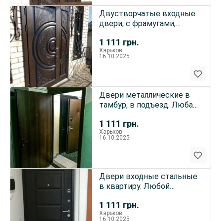
Двустворчатые входные
двери, с фрамугами,
зеркалами,
1 111
грн.
стеклопакетами
Харьков
16.10.2025
Двери металлические в
тамбур, в подъезд. Любая
комплектация и размеры.
1 111
грн.
Харьков
16.10.2025
Двери входные стальные
в квартиру. Любой
размер, дизайн,
1 111
грн.
фурнитура.
Харьков
16.10.2025