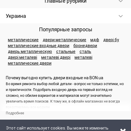
Главные рубрики
Украина
Популярные запросы
металлические
двери металлические
мдф
двері бу
металлические входные двери
бронедвери
дверь металлическую
стальные
сталь
двері металеві
металеві двері
металеві
металлические двери
Почему выгодно купить двери входные на BON.ua
Во время ремонта выбор любой детали - вопрос не только эстетики, но
и практичности. Подобрать входную дверь на первый взгляд не
сложно, но обилие вариантов и материалов могут значительно
увеличить время поисков. К тому же, в офлайн магазинах не всегда
представлены все модели.
Подробнее
На сайте BON.ua вы найдете огромный ассортимент дверей любого
типа. К тому же, цена входных дверей будет значительно ниже, чем в
Этот сайт использует cookies. Вы можете изменить
строительном магазине за счет отсутствия дополнительной наценки за