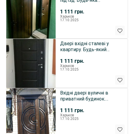
під'їзд. Будь-яка
комплектація та розміри.
1 111
грн.
Харьков
17.10.2025
Двері вхідні сталеві у
квартиру. Будь-який
розмір, дизайн, фурнітура.
1 111
грн.
Харьков
17.10.2025
Вхідні двері вуличні в
приватний будинок.
Утеплені. будь-яких
1 111
грн.
розмірів
Харьков
17.10.2025