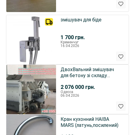
змішувач для біде
1 700
грн.
Кременчуг
16.04.2026
ДвохВальний змішувач
для бетону зі складу
виробника в Анкарі - 2м3
2 076 000
грн.
Одесса
06.04.2026
Кран кухонний HAIBA
MARS (латунь,посилений)