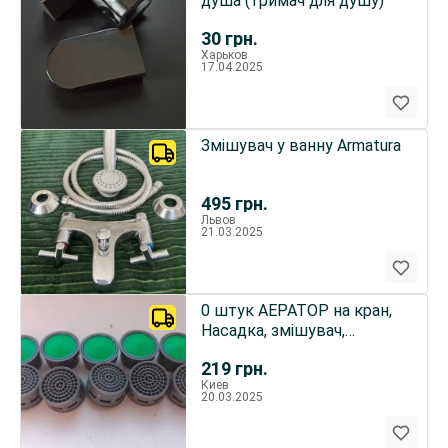
душа (тримач для душу)
30
грн.
Харьков
17.04.2025
Змішувач у ванну Armatura
495
грн.
Львов
21.03.2025
0 штук АЕРАТОР на кран,
Насадка, змішувач,
Айратор, економія води
219
грн.
Киев
20.03.2025