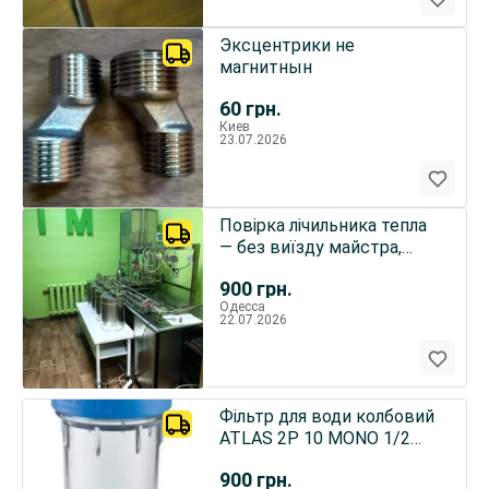
Эксцентрики не
магнитнын
60
грн.
Киев
23.07.2026
Повірка лічильника тепла
— без виїзду майстра,
поштою по всій Україні
900
грн.
Одесса
22.07.2026
Фільтр для води колбовий
ATLAS 2P 10 MONO 1/2
дюйма
900
грн.