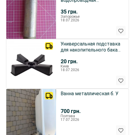
водопроводная
сантехническая, при
35
грн.
демонтаже счетчика
Запорожье
18.07.2026
Универсальная подставка
для накопительного бака
обратного осмоса крест
20
грн.
Киев
18.07.2026
Ванна металлическая б. У
700
грн.
Полтава
17.07.2026