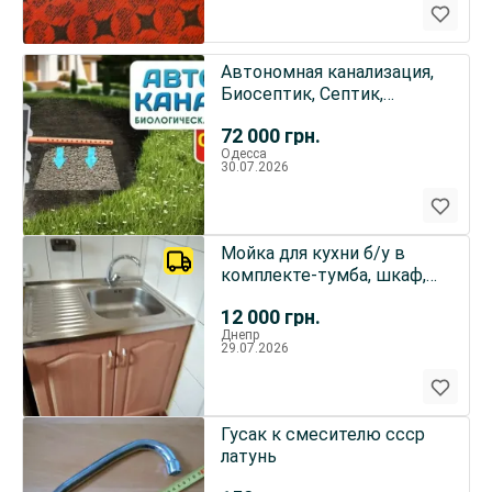
Автономная канализация,
Биосептик, Септик,
Выгребные ямы,
72 000
грн.
Сепараторы
Одесса
30.07.2026
Мойка для кухни б/у в
комплекте-тумба, шкаф,
мойка, смеситель.
12 000
грн.
Днепр
29.07.2026
Гусак к смесителю ссср
латунь