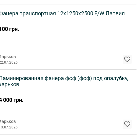
Фанера транспортная 12х1250х2500 F/W Латвия
100
грн.
Харьков
22.07.2026
Ламинированная фанера фсф (фоф) под опалубку,
харьков
4 000
грн.
Харьков
13.07.2026