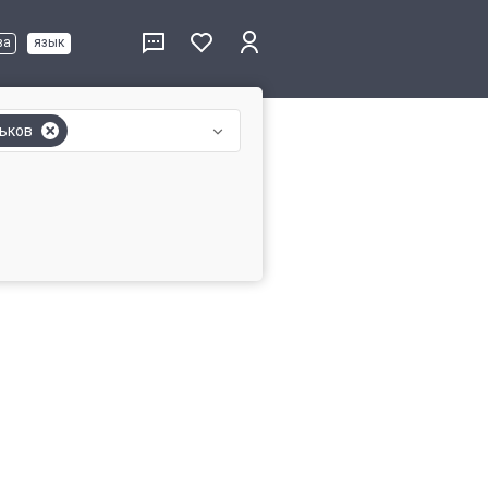
ва
язык
ьков