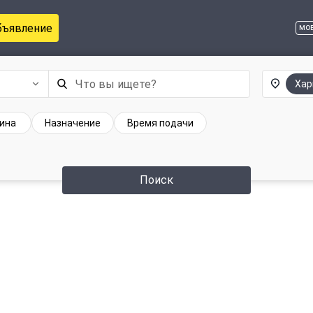
бъявление
мо
Хар
ина
Назначение
Время подачи
Поиск