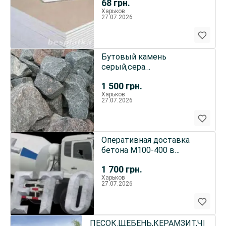
68
грн.
ДОРОГО.
Харьков
27.07.2026
Бутовый камень
серый,сера
розовый,красный с
1 500
грн.
оперативной доставкой.
Харьков
27.07.2026
Оперативная доставка
бетона М100-400 в
Харькове
1 700
грн.
Харьков
27.07.2026
ПЕСОК.ЩЕБЕНЬ,КЕРАМЗИТ,ЧЕРНО