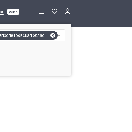
ва
язык
епропетровская область