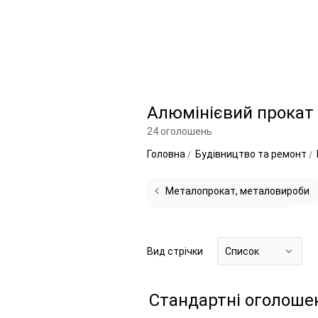
Алюмінієвий прокат
24 оголошень
Головна
Будівництво та ремонт
Металопрокат, металовироби
Алюмінієвий прокат, інше
9
Вид стрічки
Список
Стандартні оголоше