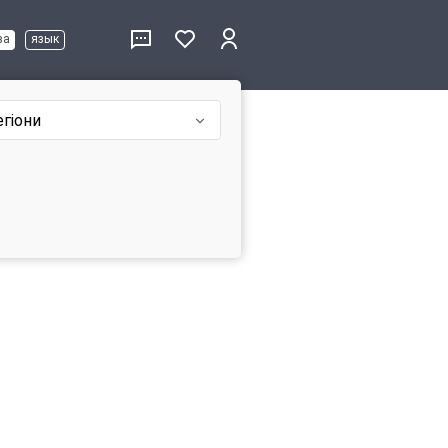
ва
язык
егіони