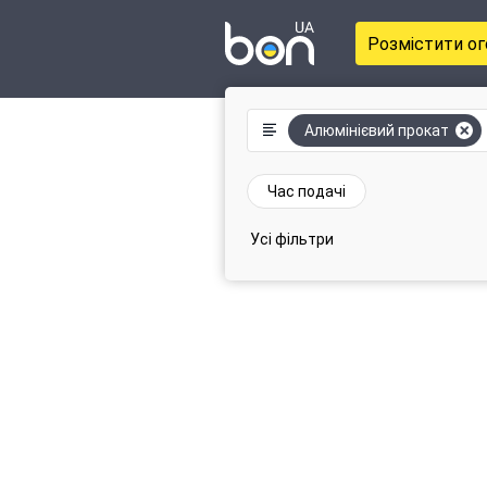
Розмістити о
Алюмінієвий прокат
Час подачі
Усі фільтри