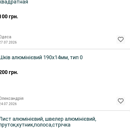
квадратная
100
грн.
Одеса
27.07.2026
Шків алюмінієвий 190х14мм, тип 0
200
грн.
Олександрія
24.07.2026
Лист алюмінієвий, швелер алюмінієвий,
пруток,кутник,полоса,стрічка