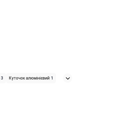
3
Куточок алюмінієвий
1