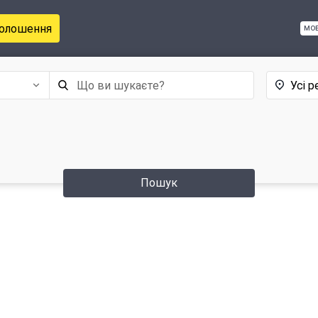
голошення
мо
Усі р
Пошук