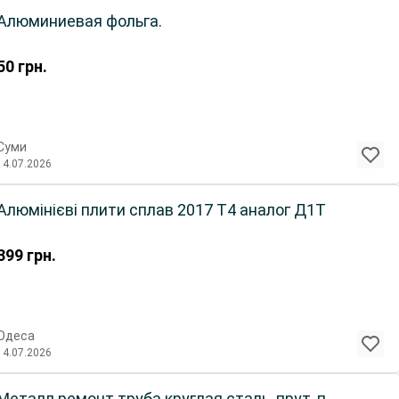
Алюминиевая фольга.
50
грн.
Суми
14.07.2026
Алюмінієві плити сплав 2017 Т4 аналог Д1Т
399
грн.
Одеса
14.07.2026
Металл ремонт труба круглая сталь, прут, п