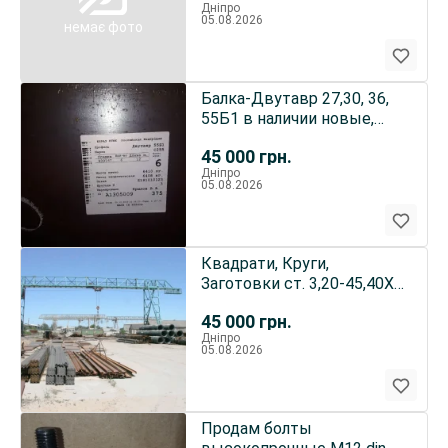
Дніпро
05.08.2026
немає фото
Балка-Двутавр 27,30, 36,
55Б1 в наличии новые,
собственный склад
45 000
грн.
Днепр
Дніпро
05.08.2026
Квадрати, Круги,
Заготовки ст. 3,20-45,40Х
та інші.наявність Днііпро
45 000
грн.
Дніпро
05.08.2026
Продам болты