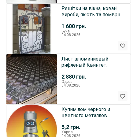
Решітки на вікна, ковані
вироби, якість та помврна
ціна Київ, Буча
1 600
грн.
Буча
04.08.2026
Лист алюминиевый
рифлёный Квинтет
2х1000х2000 мм широкий
2 880
грн.
ассортимент
Одеса
04.08.2026
Купим лом черного и
цветного металлов
дорого
5,2
грн.
Харків
04.08.2026