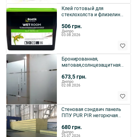
Клей готовый для
стеклохолста и флизелина
Bostik Wet Room 78
506
грн.
Дніпро
03.08.2026
Бронированная,
матовая,солнцезащитная
пленка тонировка окон
673,5
грн.
Дніпро
02.08.2026
Стеновая сэндвич панель
ППУ PUR PIR негорючая
баз.вата пенополистирол
680
грн.
Дніпро
25.07.2026