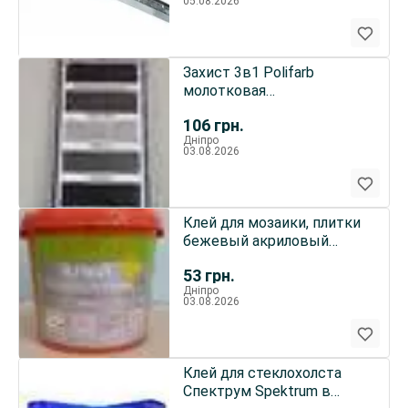
05.08.2026
Захист 3в1 Polifarb
молотковая
антикоррозийная по
106
грн.
металлу
Дніпро
03.08.2026
Клей для мозаики, плитки
бежевый акриловый
готовый lacrysil
53
грн.
Дніпро
03.08.2026
Клей для стеклохолста
Спектрум Spektrum в