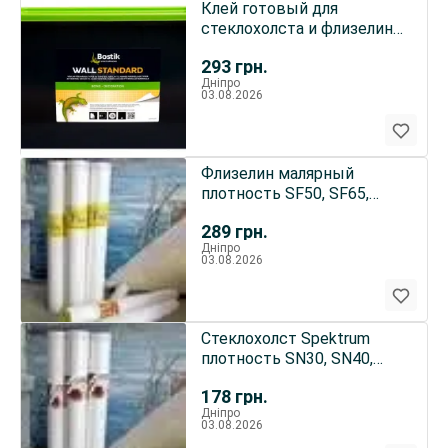
Клей готовый для
стеклохолста и флизелина
Bostik Wall Standard 70
293
грн.
Дніпро
03.08.2026
Флизелин малярный
плотность SF50, SF65,
SF120 Spektrum Fliz
289
грн.
Дніпро
03.08.2026
Стеклохолст Spektrum
плотность SN30, SN40,
SN45, SN50
178
грн.
Дніпро
03.08.2026