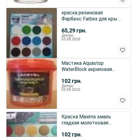
краска резиновая
Фарбекс Farbex для крыш
по оцинковке шиферу
65,29
грн.
Дніпро
03.08.2026
Мастика Aquastop
WaterBlock акриловая
гидроизоляционная lacrysil
102
грн.
Дніпро
03.08.2026
Краска Maxima эмаль
гладкая молотковая
антикоррозийная по
102
грн.
металлу 3в1