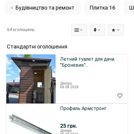
Будівництво та ремонт
Плитка
16
Ш
64 оголошень
₴
Стандартні оголошення
Летний туалет для дачи.
"Броневик"
Днепропетровск.
Дніпро
06.08.2026
Профиль Армстронг
25
грн.
Дніпро