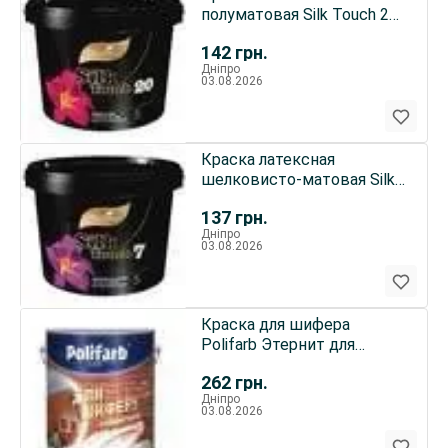
полуматовая Silk Touch 20
тм Maxima
142
грн.
Дніпро
03.08.2026
Краска латексная
шелковисто-матовая Silk
Touch 7 тм Maxima
137
грн.
Дніпро
03.08.2026
Краска для шифера
Polifarb Этернит для
крыш, асбесто-
262
грн.
цементной черепиц
Дніпро
03.08.2026