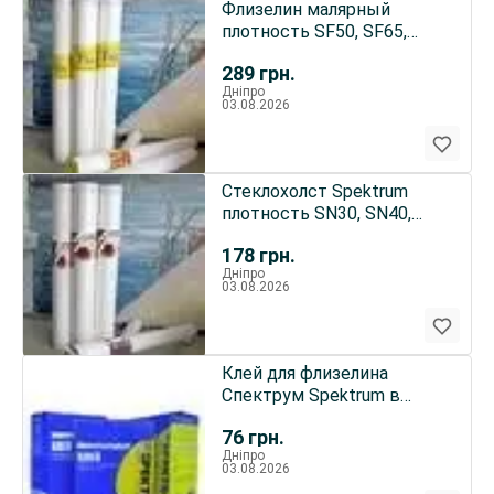
Флизелин малярный
плотность SF50, SF65,
SF120 Spektrum Fliz
289
грн.
Дніпро
03.08.2026
Стеклохолст Spektrum
плотность SN30, SN40,
SN45, SN50
178
грн.
Дніпро
03.08.2026
Клей для флизелина
Спектрум Spektrum в
Днепре
76
грн.
Дніпро
03.08.2026