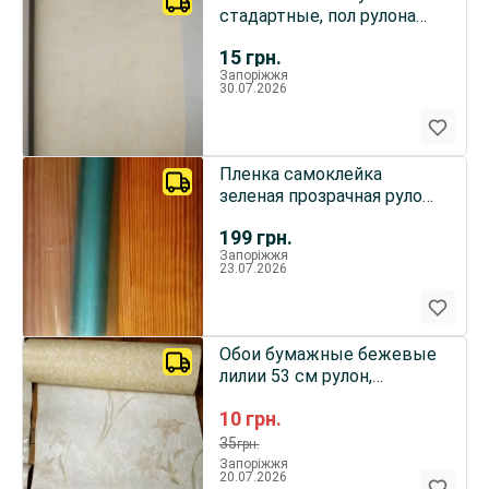
стадартные, пол рулона
остаток на декор
15
грн.
Запоріжжя
30.07.2026
Пленка самоклейка
зеленая прозрачная рулон
20 см ширина
199
грн.
Запоріжжя
23.07.2026
Обои бумажные бежевые
лилии 53 см рулон,
оранжевые, шпалери,
10
грн.
белые и листья 2 по пол
35
грн.
Запоріжжя
20.07.2026