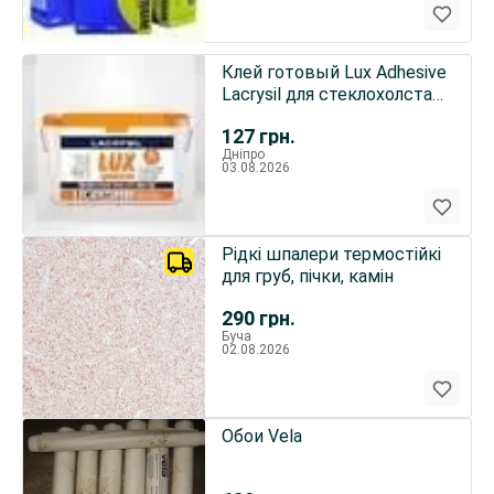
Клей готовый Lux Adhesive
Lacrysil для стеклохолста
флизелина
127
грн.
Дніпро
03.08.2026
Рідкі шпалери термостійкі
для груб, пічки, камін
290
грн.
Буча
02.08.2026
Обои Vela