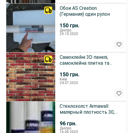
Обои AS Creation
(Германия) один рулон
150
грн.
Дніпро
29.10.2025
Самоклейні 3D панелі,
самоклейна плитка та
шпалери
150
грн.
Київ
24.07.2025
Стеклохолст Armawall
малярный плотность 30,
40, 50
96
грн.
Дніпро
16.06.2025