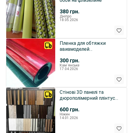
обои на флизелине
380
грн.
Дніпро
18.05.2026
Пленка для обтяжки
авиамоделей
САМОКЛЕЙКА.
300
грн.
Кам`янське
17.04.2026
Стінові 3D панелі та
дюрополімерний плінтус
CITY
600
грн.
Ніжин
14.01.2026