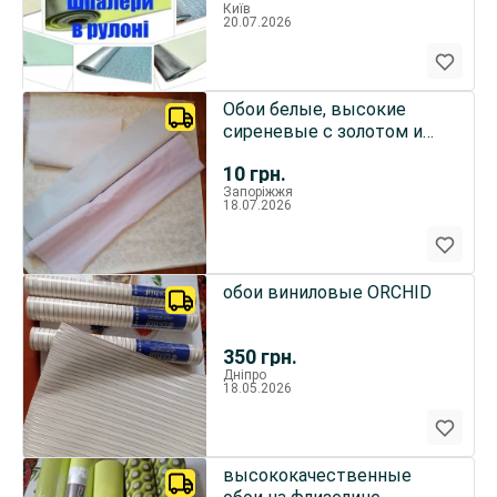
Київ
20.07.2026
Обои белые, высокие
сиреневые с золотом и
серые фактурные
10
грн.
плотные
Запоріжжя
18.07.2026
обои виниловые ORCHID
350
грн.
Дніпро
18.05.2026
высококачественные