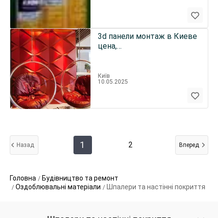
3d панели монтаж в Киеве
цена,
@3d_paneli_montazh_kiev
Київ
10.05.2025
1
2
Назад
Вперед
Головна
Будівництво та ремонт
Оздоблювальні матеріали
Шпалери та настінні покриття