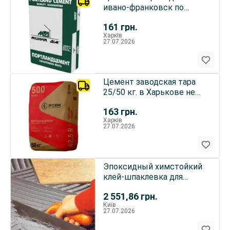
ивано-франковск по
выгодной цене в
161
грн.
харькове.
Харків
27.07.2026
Цемент заводская тара
25/50 кг. в Харькове не
дорого!!!!!
163
грн.
Харків
27.07.2026
Эпоксидный химстойкий
клей-шпаклевка для
камня,
2 551,86
грн.
керамики,плитки,бетона
Київ
27.07.2026