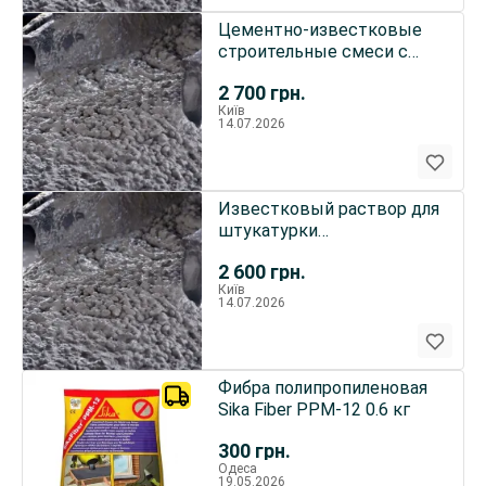
Цементно-известковые
строительные смеси с
доставкой миксером
2 700
грн.
Київ
14.07.2026
Известковый раствор для
штукатурки
автобетоносмесителем
2 600
грн.
Київ
14.07.2026
Фибра полипропиленовая
Sika Fiber PPM-12 0.6 кг
300
грн.
Одеса
19.05.2026