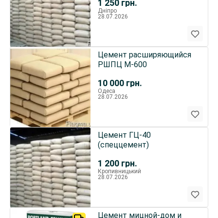
1 250
грн.
кг
Дніпро
28.07.2026
Цемент расширяющийся
РШПЦ М-600
10 000
грн.
Одеса
28.07.2026
Цемент ГЦ-40
(спеццемент)
1 200
грн.
Кропивницький
28.07.2026
Цемент мицной-дом и