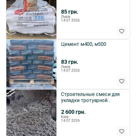
85
грн.
Львів
14.07.2026
Цемент м400, м500
83
грн.
Львів
14.07.2026
Строительные смеси для
укладки тротуарной
плитки с доставкой
2 600
грн.
миксером
Київ
14.07.2026