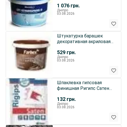
bostik Vatrumspackel
1 076
грн.
Дніпро
03.08.2026
Штукатурка барашек
декоративная акриловая
Farbex
529
грн.
Дніпро
03.08.2026
Шпаклевка гипсовая
финишная Ригипс Сатен
Saten Rigips
132
грн.
Дніпро
03.08.2026