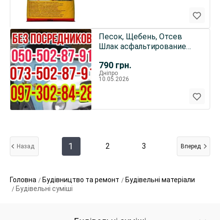
Песок, Щебень, Отсев
Шлак асфальтирование
глина чернозём бут бетон
790
грн.
Дніпро
10.05.2026
1
2
3
Назад
Вперед
Головна
Будівництво та ремонт
Будівельні матеріали
Будівельні суміші