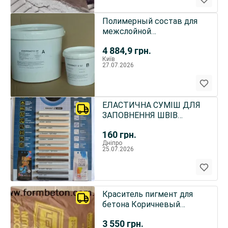
Полимерный состав для
межслойной
гидроизоляции и
4 884,9
грн.
склеивания бетона
Київ
27.07.2026
ЕЛАСТИЧНА СУМІШ ДЛЯ
ЗАПОВНЕННЯ ШВІВ
КАХЕЛЯ
160
грн.
Дніпро
25.07.2026
Краситель пигмент для
бетона Коричневый
НМ-470 Чехия Fepren
3 550
грн.