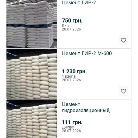
Цемент ГИР-2
750
грн.
Київ
28.07.2026
Цемент ГИР-2 М-600
1 230
грн.
Чернігів
28.07.2026
Цемент
гидроизоляционный,
сульфатостойкий,
111
грн.
щелочестойкий,
Дніпро
безусадочный
28.07.2026