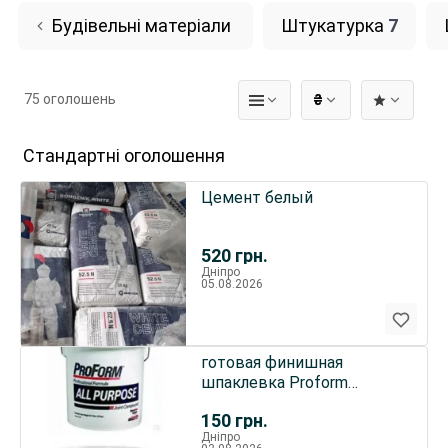
Будівельні матеріали
Штукатурка
7
75 оголошень
₴
Стандартні оголошення
Цемент белый
520
грн.
Дніпро
05.08.2026
готовая финишная
шпаклевка Proform
Проформ(5,4кг, 28кг) Atlas
150
грн.
Rapid
Дніпро