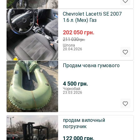
Chevrolet Lacetti SE 2007
1.6 л. (Мех) Газ
202 050
грн.
211 030
грн.
Шпола
20.04.2026
Продам човна гумового
4 500
грн.
Чорнобай
23.03.2026
продам вилочный
погрузчик
122 000
грн.