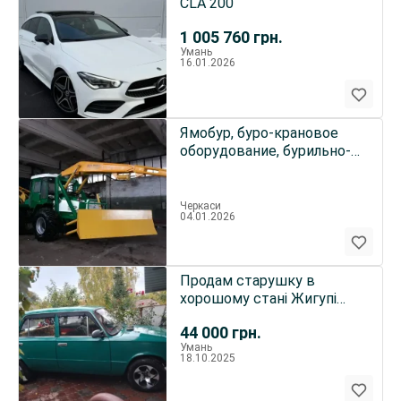
CLA 200
1 005 760
грн.
Умань
16.01.2026
Ямобур, буро-крановое
оборудование, бурильно-
крановая машин (продам)
Черкаси
04.01.2026
Продам старушку в
хорошому стані Жигупі
2111,1979 року
44 000
грн.
Умань
18.10.2025