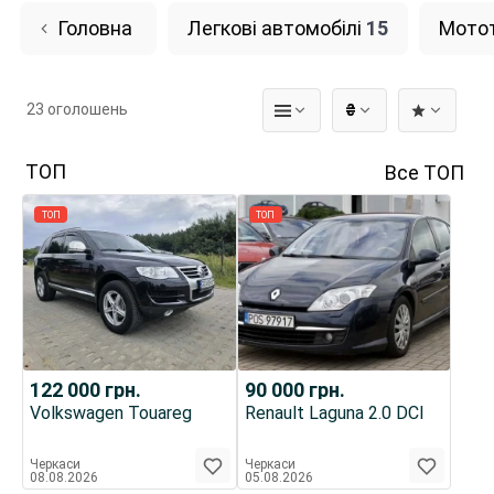
Головна
Легкові автомобілі
15
Мотот
23 оголошень
₴
ТОП
Все ТОП
ТОП
ТОП
122 000
грн.
90 000
грн.
Volkswagen Touareg
Renault Laguna 2.0 DCI
Черкаси
Черкаси
08.08.2026
05.08.2026