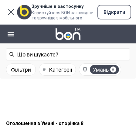
Зручніше в застосунку
Відкрити
Користуйтеся BON.ua швидше
та зручніше з мобільного
Фільтри
Категорії
Умань
Оголошення в Умані - сторінка 8