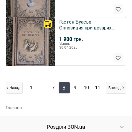
Гастон Буасье -
Оппозиция при цезарях.
АМ
1 900
грн.
Умань
30.04.2025
8
1
…
7
9
10
11
Назад
Вперед
Головна
Розділи BON.ua