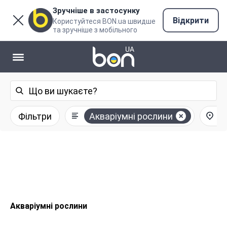
Зручніше в застосунку
Відкрити
Користуйтеся BON.ua швидше
та зручніше з мобільного
Фільтри
Акваріумні рослини
Ус
Акваріумні рослини