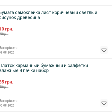
Бумага самоклейка лист коричневый светлый
рисунок древесина
10
грн.
20
грн.
Запоріжжя
09.08.2026
Платок карманный бумажный и салфетки
влажные 4 пачки набор
35
грн.
40
грн.
Запоріжжя
05.08.2026