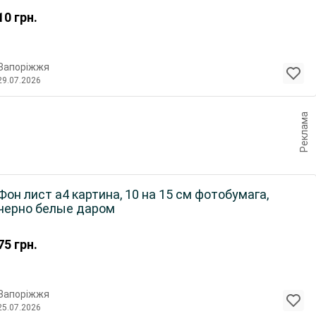
10
грн.
Запоріжжя
29.07.2026
Реклама
Фон лист а4 картина, 10 на 15 см фотобумага,
черно белые даром
75
грн.
Запоріжжя
25.07.2026