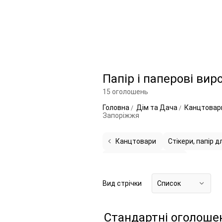
Папір і паперові вир
15 оголошень
Головна
Дім та Дача
Канцтова
Запоріжжя
Канцтовари
Стікери, папір 
Інші паперові вироби
4
Вид стрічки
Список
Стандартні оголоше