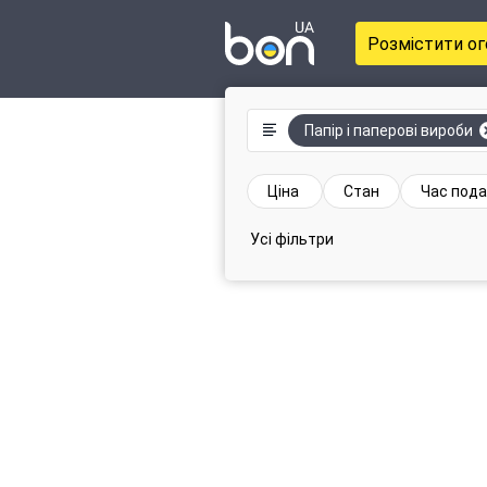
Розмістити о
Папір і паперові вироби
Ціна
Стан
Час пода
Усі фільтри