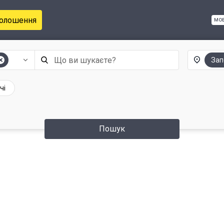
голошення
мо
Зап
чі
Пошук