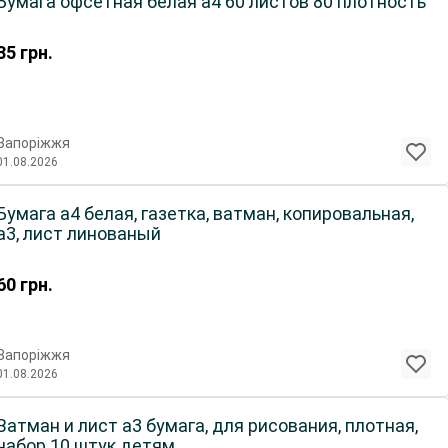
Бумага офсетная белая а4 60 листов 80 плотность
35
грн.
Запоріжжя
01.08.2026
Бумага а4 белая, газетка, ватман, копировальная,
а3, лист линованый
60
грн.
Запоріжжя
01.08.2026
Ватман и лист а3 бумага, для рисования, плотная,
набор 10 штук детям