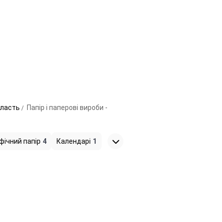
область
Папір і паперові вироби -
фічний папір
4
Календарі
1