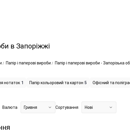
оби в Запоріжжі
ри
Папір і паперові вироби
Папір і паперові вироби - Запорізька 
для нотаток
1
Папір кольоровий та картон
5
Офісний та полігра
Валюта
Гривня
Сортування
Нові
ння