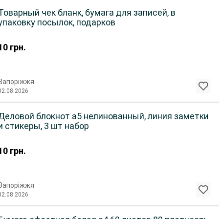
Товарный чек бланк, бумага для записей, в
упаковку посылок, подарков
10
грн.
Запоріжжя
02.08.2026
Деловой блокнот а5 нелинованный, линия заметки
и стикеры, 3 шт набор
10
грн.
Запоріжжя
02.08.2026