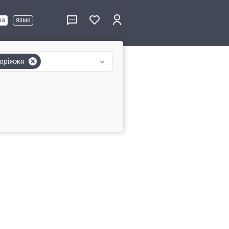
ва
язык
оріжжя