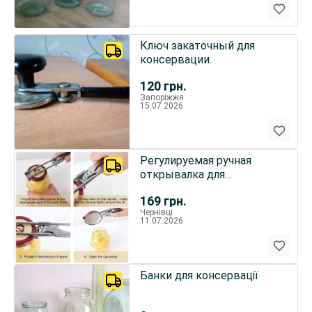
Ключ закаточный для
консервации.
120
грн.
Запоріжжя
15.07.2026
Регулируемая ручная
открывалка для
закручивающих банок и
169
грн.
бутылок
Чернівці
11.07.2026
Банки для консервації