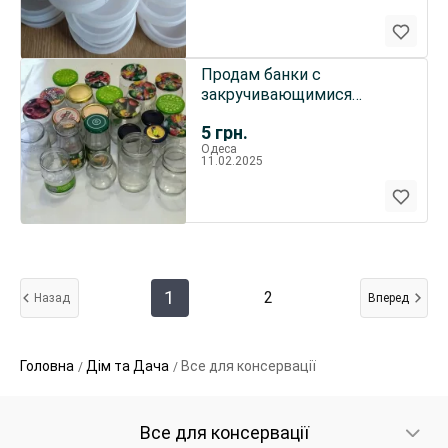
Продам банки с
закручивающимися
крышками и под ключ
5
грн.
стекло . Ёмкость
Одеса
11.02.2025
1
2
Назад
Вперед
Головна
Дім та Дача
Все для консервації
Все для консервації