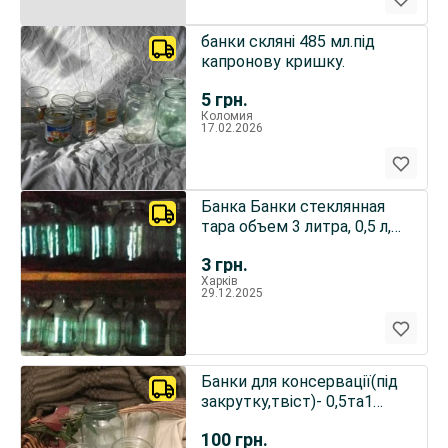
банки скляні 485 мл.під
капронову кришку.
5
грн.
Коломия
17.02.2026
Банка Банки стеклянная
тара объем 3 литра, 0,5 л,
1л
3
грн.
Харків
29.12.2025
Банки для консервації(під
закрутку,твіст)- 0,5та1
л.15 банок - 100грн
100
грн.