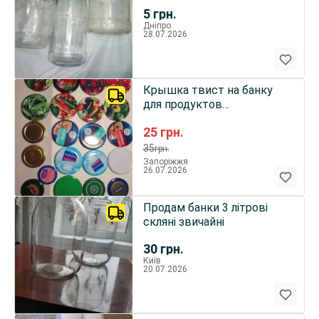
закручивающиеся
5
грн.
Дніпро
28.07.2026
Крышка твист на банку
для продуктов
закручивающаяся, разный
25
грн.
диаметр, 22 штуки набор
35
грн.
Запоріжжя
26.07.2026
Продам банки 3 літрові
скляні звичайні
30
грн.
Київ
20.07.2026