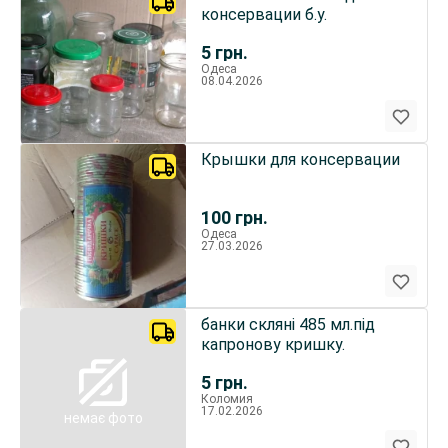
консервации б.у.
5
грн.
Одеса
08.04.2026
Крышки для консервации
100
грн.
Одеса
27.03.2026
банки скляні 485 мл.під
капронову кришку.
5
грн.
Коломия
17.02.2026
немає фото