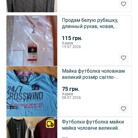
Продам белую рубашку,
длинный рукав, новая,
хлопок, Египет, 42 ра
115
грн.
Харків
19.07.2026
Майка футболка чоловікам
великий розмір світло-
синя
75
грн.
Харків
08.07.2026
Футболки футболка майки
майка чоловічи великий
розмір 2 різні