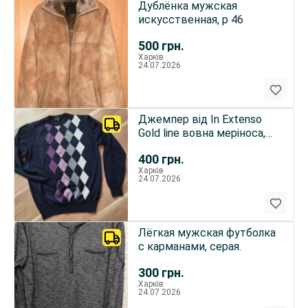
Дублёнка мужская
искусственная, р 46
500
грн.
Харків
24.07.2026
Джемпер від In Extenso
Gold line вовна меріноса,
48-50 розмір( L)
400
грн.
Харків
24.07.2026
Лёгкая мужская футболка
с карманами, серая.
300
грн.
Харків
24.07.2026