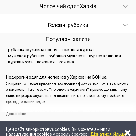
Чоловічий одяг Харків
Головні рубрики
Популярні запити
рубашка мужская новая
кожаная куртка
мужская рубашка
рубашка мужская
куртка кожаная
куртка кожа
кожаная
кожана
Недорогий одяг для чоловіків у Харкові на BON.ua
Як правило, перше враження про людину формується при візуальному
знайомстві. Так, те саме ""по одежі зустрічають"" працює донині. Тому
якщо ви розраховуєте на підписання вигідного контракту, подбайте
про відповідний імідж.
Звичайно, чоловіки приділяють вибору одягу досить мало часу і рідко
Детальніше
коли роблять це системно. Правильний підхід до покупок допоможе
значно спростити життя і створить певний статусний імідж. Але якщо у
×
Цей сайт використовує cookies. Ви можете змінити
вас немає часу на нескінченні примірки у бутиках, зверніться за
налаштування cookies у своєму браузері.
Дізнатися більше.
допомогою до онлайн-ресурсів. Сайт оголошень BON.ua допоможе