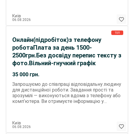
розглядати як підробіток(другу). Вік не має
значення, головне - бажання працювати.
Київ
Очікуємо від вас уважності, відповідальності та
06.08.2026
комунікабельності. Оплата щодня - 1800-2600
грн/день. Ви самі обираєте графік і керуєте
своїм заробітком. За деталями пишіть у
ТОП
Онлайн(підробіток)з телефону
телеграм! Нікнейм : sofkef Софія!
роботаПлата за день 1500-
2500грн.Без досвіду перепис тексту з
фото.Вільний-гнучкий графік
35 000
грн.
Запрошуємо до співпраці відповідальну людину
для дистанційної роботи. Завдання прості та
зрозумілі — виконуються вдома з телефону або
комп’ютера. Ви отримуєте інформацію у
зручному форматі та оформлюєте її у готові
файли. Робота не потребує досвіду — підійде
людям будь-якого віку. Важливі якості:
Київ
уважність та відповідальність. Оплата за
06.08.2026
результат — від 1500 грн на день (залежить від