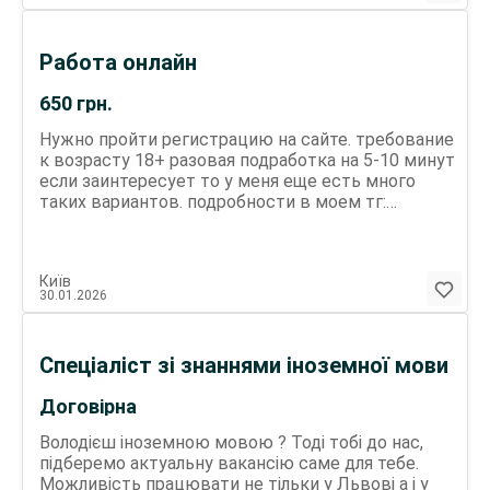
ПЕРЕДОПЛАТИ НЕ БЕРЕМО (завдання видається
безкоштовно). Зв'язок: Для обговорення деталей і
початку співпраці пишіть в телеграм (тег як в
Работа онлайн
профілі).
650
грн.
Нужно пройти регистрацию на сайте. требование
к возрасту 18+ разовая подработка на 5-10 минут
если заинтересует то у меня еще есть много
таких вариантов. подробности в моем тг:
https://t.me/sulik_cash
Київ
30.01.2026
Спеціаліст зі знаннями іноземної мови
Договірна
Володієш іноземною мовою ? Тоді тобі до нас,
підберемо актуальну вакансію саме для тебе.
Можливість працювати не тільки у Львові а і у