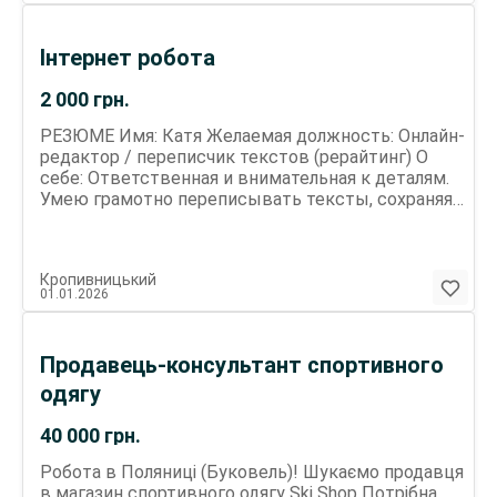
Інтернет робота
2 000
грн.
РЕЗЮМЕ Имя: Катя Желаемая должность: Онлайн-
редактор / переписчик текстов (рерайтинг) О
себе: Ответственная и внимательная к деталям.
Умею грамотно переписывать тексты, сохраняя
смысл, а также исправлять ошибки и улучшать
читаемость. Быстро обучаюсь, умею работать
самостоятельно и соблюдать сроки. Навыки:
Кропивницький
Переписывание текстов (рерайтинг)
01.01.2026
Редактирование и корректура Исправление
орфографических и пунктуационных ошибок
Улучшение структуры и стиля текста Грамотная
Продавець-консультант спортивного
письменная речь Работа с текстами онлайн
Языки: Русский - уверенно Украинский - уверенно
одягу
Формат работы: Удалённо (онлайн) Гибкий график
Личные качества: Внимательность Усидчивость
40 000
грн.
Ответственность Аккуратность
Робота в Поляниці (Буковель)! Шукаємо продавця
Исполнительность ПИШИТЕ В ТЕЛЕГРАМ
в магазин спортивного одягу Ski Shop Потрібна
@Keti_67