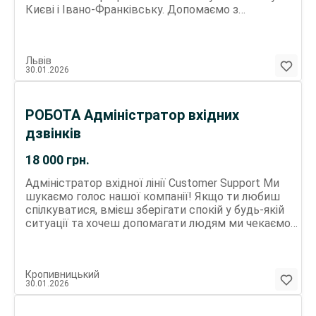
Києві і Івано-Франківську. Допомаємо з
переїздом. Оплачуване навчання Велика кількість
мотиваційних промо і багато іншого.
Львів
30.01.2026
РОБОТА Адміністратор вхідних
дзвінків
18 000
грн.
Адміністратор вхідної лінії Customer Support Ми
шукаємо голос нашої компанії! Якщо ти любиш
спілкуватися, вмієш зберігати спокій у будь-якій
ситуації та хочеш допомагати людям ми чекаємо
саме на тебе. Що потрібно робити: Приймати та
опрацьовувати вхідні дзвінки (жодних холодних
продажів!). Консультувати клієнтів щодо послуг/
Кропивницький
товарів компанії. Реєструвати звернення в CRM-
30.01.2026
системі. Перенаправляти складні запити на
профільних спеціалістів. Ти наш ідеальний