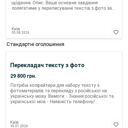
щоденна. Опис: Ваше основне завдання
полягатиме у переписуванні текстів з фото за
допомогою Word. Вимоги: -Досвід роботи з
текстовими документами буде плюсом,але не
обов'язковим. -Все залежить тільки від вас і
Київ
вашого вільного часу, більше виконаних робіт
05.08.2026
-більше оплати. Ми пропонуємо: Гнучкий графік
роботи, можливість поєднання з іншою
Стандартні оголошення
діяльністю. -Щоденна оплата праці,що
дозволить Вам отримувати стабільний дохід.
Можливість працювати віддалено. Якщо ви
шукаєте віддалену роботу та готові працювати
Перекладач тексту з фото
на результат,дана вакансія може бути
відмінним вибором для Вас. Для зв'язку пишіть
29 800
грн.
в Telegram,або за номером телефону. Також
нік.нейм Telegram в шапці профіля оголошення.
Потрібні копірайтери для набору тексту з
фотоматеріалів та перекладу з російської на
українську мову. Вимоги: - Знання російської та
української мов - Наявність телефону/
комп'ютера/планшета з доступом до Інтернету
Умови: - Вільний графік роботи - Оплата від 50 грн
за сторінку (договірна, залежить від складності).
Київ
Виплати відразу після перевірки завдання.
30.01.2026