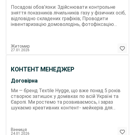
Посадові обов’язки: Здійснювати контрольне
зняття показників лічильників газу у фізичних осіб,
відповідно складених графіків; Проводити
інвентаризацію домоволодінь, фотофіксацію
побутових лічильників газу, робота в мобільному
додатку; Перевіряти наявність та цілісність пломб
на лічильнику, відповідності типорозміру
Житомир
лічильника встановленому газовому обладнанню.
27.01.2026
Виявлення порушень згідно вимог кодексу ГРМ та
складаня актів про виявлені порушення при
експлуатації газового обладнання.
КОНТЕНТ МЕНЕДЖЕР
Договірна
Ми — бренд Textile Hygge, що вже понад 5 років
створює затишок у домівках по всій Україні та
Європі. Ми ростемо та розвиваємось, і зараз
шукаємо креативних контент- мейкерів для
нашого онлайн-магазину Наш Instagram: Кого ми
шукаємо? Людину, яка: Любить бути в кадрі та
має гарну дикцію Вміє щиро, природно
Вінниця
розповідати про продукт Відкрита, енергійна та
24.01.2026