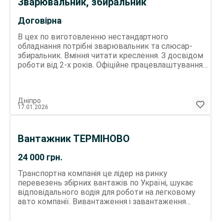
Зварювальник, збиральник
Договірна
В цех по виготовленню нестандартного
обладнання потрібні зварювальник та слюсар-
збиральник. Вміння читати креслення. З досвідом
роботи від 2-х років. Офіційне працевлаштування,
можливе бронювання. Робота на лівому березі.
Заробітна плата договірна.
Дніпро
17.01.2026
Вантажник ТЕРМІНОВО
24 000
грн.
Транспортна компанія це лідер на ринку
перевезень збірних вантажів по Україні, шукає
відповідального водія для роботи на легковому
авто компанії. Вивантаження і завантаження
вантажів на палети Сортирування і складування
вантажів на складі Дотримання вимог щодо