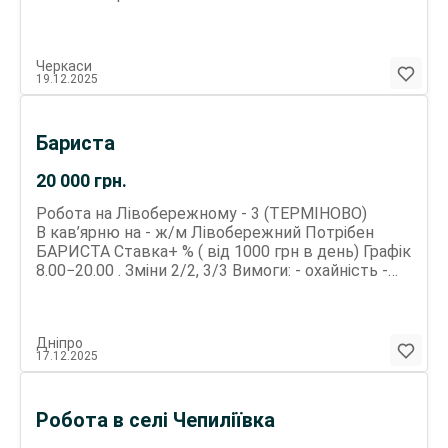
Черкаси
19.12.2025
Бариста
20 000
грн.
Робота на Лівобережному - 3 (ТЕРМІНОВО)
В кав’ярню на - ж/м Лівобережний Потрібен
БАРИСТА Ставка+ % ( від 1000 грн в день) Графік
8.00−20.00 . Зміни 2/2, 3/3 Вимоги: - охайність -
привітливість - пунктуальність. - досвід, знання
напоїв, робота з касою Обов’язки: -
обслуговування напоями; - викладка вітрини
Дніпро
та робота з кондитерськими виробами (продаж) -
17.12.2025
касові операціі - підтримання чистоти та порядку
Кристина
Робота в селі Чепиліївка