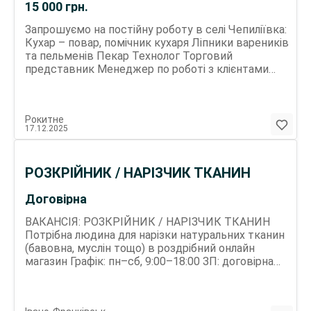
15 000
грн.
Запрошуємо на постійну роботу в селі Чепиліївка:
Кухар – повар, помічник кухаря Ліпники вареників
та пельменів Пекар Технолог Торговий
представник Менеджер по роботі з клієнтами
Менеджер з продажу Промоутер Прибиральниця
(посудомийниця) Різноробочі Місце роботи: с.
Чепиліївка, Білоцерківский р-н.
Рокитне
17.12.2025
РОЗКРІЙНИК / НАРІЗЧИК ТКАНИН
Договірна
ВАКАНСІЯ: РОЗКРІЙНИК / НАРІЗЧИК ТКАНИН
Потрібна людина для нарізки натуральних тканин
(бавовна, муслін тощо) в роздрібний онлайн
магазин Графік: пн–сб, 9:00–18:00 ЗП: договірна
Івано-Франківськ Пишіть у Telegram:
@KrisSemenyshyn Вказуйте ім’я, вік і контакти