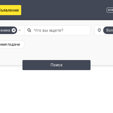
бъявление
мо
ехника
Вол
емя подачи
Поиск