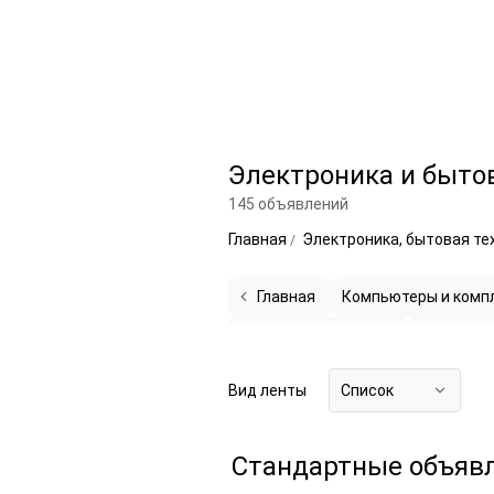
Электроника и быто
145 объявлений
Главная
Электроника, бытовая те
Главная
Компьютеры и комп
Техника для кухни
14
Климатич
Индивидуальный уход
5
Куплю
Вид ленты
Список
Стандартные объяв