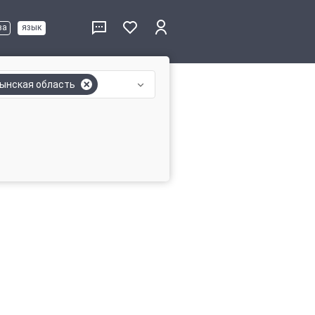
ва
язык
ынская область