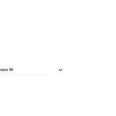
хника
48
ма
2
Радиокомпоненты
6