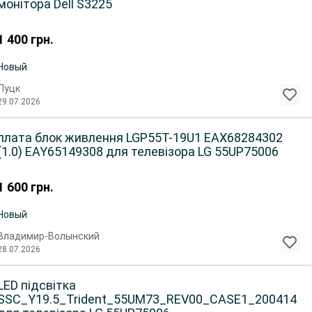
монітора Dell S3225
1 400
грн.
Новый
Луцк
29.07.2026
плата блок живлення LGP55T-19U1 EAX68284302
(1.0) EAY65149308 для телевізора LG 55UP75006
1 600
грн.
Новый
Владимир-Волынский
28.07.2026
LED підсвітка
SSC_Y19.5_Trident_55UM73_REV00_CASE1_200414