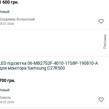
1 600
грн.
Новый
Владимир-Волынский
28.07.2026
Реклама
LED підсвітка 06-MB27S2F-4010-11S8P-190810-A
для монітора Samsung C27R500
700
грн.
Новый
Ковель
28.07.2026