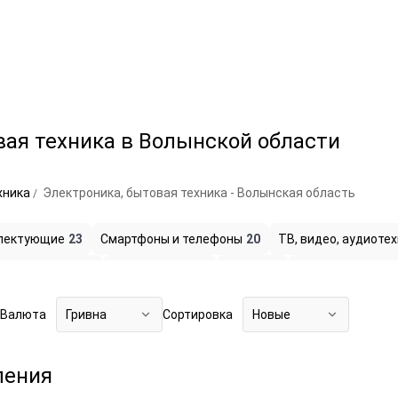
вая техника в Волынской области
хника
Электроника, бытовая техника - Волынская область
лектующие
23
Смартфоны и телефоны
20
ТВ, видео, аудиоте
еская техника
3
Фототехника
17
Оптика
1
Техника для до
6
Валюта
Гривна
Сортировка
Новые
ления