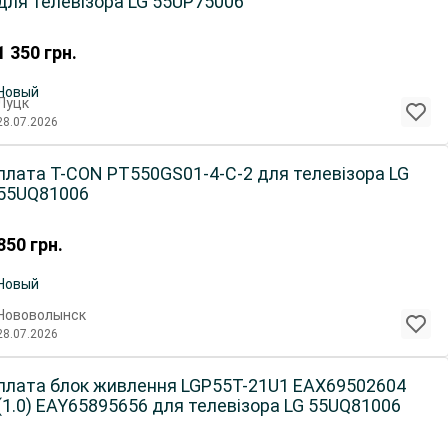
для телевізора LG 55UP75006
1 350
грн.
Новый
Луцк
28.07.2026
плата T-CON PT550GS01-4-C-2 для телевізора LG
55UQ81006
850
грн.
Новый
Нововолынск
28.07.2026
плата блок живлення LGP55T-21U1 EAX69502604
(1.0) EAY65895656 для телевізора LG 55UQ81006