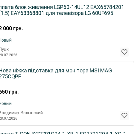
плата блок живлення LGP60-14UL12 EAX65784201
(1.5) EAY63368801 для телевізора LG 60UF695
2 000
грн.
Новый
Луцк
28.07.2026
Нова ніжка підставка для монітора MSI MAG
275CQPF
650
грн.
Новый
Владимир-Волынский
28.07.2026
плата T-CON SG2701G04-1-XR-1 SG2701G04-1-XC-1