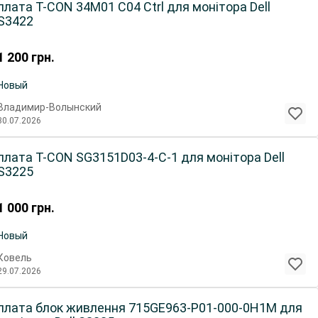
плата T-CON 34M01 C04 Ctrl для монітора Dell
S3422
1 200
грн.
Новый
Владимир-Волынский
30.07.2026
плата T-CON SG3151D03-4-C-1 для монітора Dell
S3225
1 000
грн.
Новый
Ковель
29.07.2026
плата блок живлення 715GE963-P01-000-0H1M для