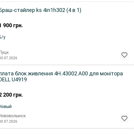
Браш-стайлер ks 4in1h302 (4 в 1)
1 900
грн.
Б/у
Луцк
30.07.2026
плата блок живлення 4H.43002.A00 для монітора
DELL U4919
2 200
грн.
Новый
Нововолынск
30.07.2026