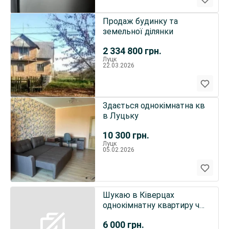
Продаж будинку та
земельної ділянки
2 334 800
грн.
Луцк
22.03.2026
Здається однокімнатна кв
в Луцьку
10 300
грн.
Луцк
05.02.2026
Шукаю в Ківерцах
однокімнатну квартиру чи
кімнату на довг.термін.
6 000
грн.