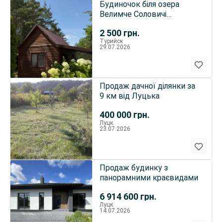
Будиночок біля озера
Велимче Соловичі
Відпочинок для 4 гостей
2 500
грн.
Турийск
29.07.2026
Продаж дачної ділянки за
9 км від Луцька
400 000
грн.
Луцк
23.07.2026
Продаж будинку з
панорамними краєвидами
6 914 600
грн.
Луцк
14.07.2026