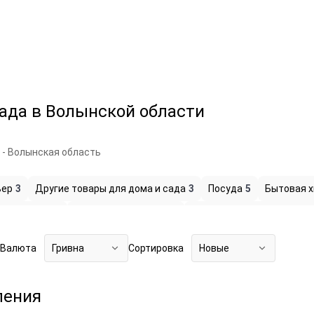
сада в Волынской области
 - Волынская область
ьер
3
Другие товары для дома и сада
3
Посуда
5
Бытовая 
ая техника
2
Садовый инвентарь
2
Хозяйственное оборудов
ия
4
Валюта
Гривна
Сортировка
Новые
ления