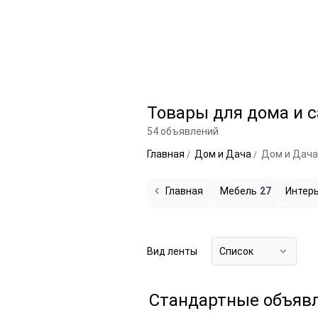
Товары для дома и 
54 объявлений
Главная
Дом и Дача
Дом и Дача
Главная
Мебель
27
Интер
Хозяйственные товары
3
Садов
Канцтовары
2
Продукты питан
Вид ленты
Список
Стандартные объяв