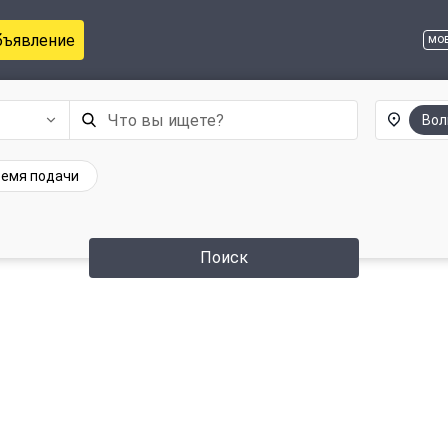
бъявление
мо
Вол
емя подачи
Поиск