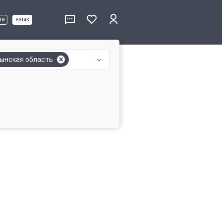
ва
язык
ынская область