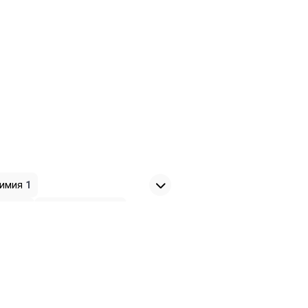
химия
1
ание
1
Грили, мангалы
1