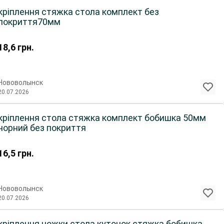
кріплення стяжка стола комплект без
покриття70мм
18,6
грн.
Нововолынск
20.07.2026
кріплення стола стяжка комплект бобишка 50мм
чорний без покриття
16,5
грн.
Нововолынск
20.07.2026
кріплення ножки стола куточок стяжка бобишка