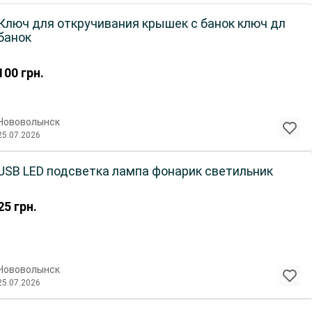
Ключ для откручивания крышек с банок ключ дл
банок
100
грн.
Нововолынск
25.07.2026
USB LED подсветка лампа фонарик светильник
25
грн.
Нововолынск
25.07.2026