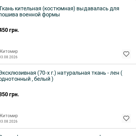
Ткань кительная (костюмная) выдавалась для
пошива военной формы
450
грн.
Житомир
03.08.2026
Эксклюзивная (70-х г.) натуральная ткань - лен (
однотонный , белый )
350
грн.
Житомир
03.08.2026