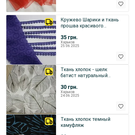
Кружево Шарики и ткань
прошва красивого
фиолетового цвета ,
35
грн.
набор
Харьков
25.06.2025
Ткань хлопок - шелк
батист натуральный
тонкий For Hand Made,
30
грн.
рукоделия
Харьков
24.06.2025
Ткань хлопок темный
камуфляж