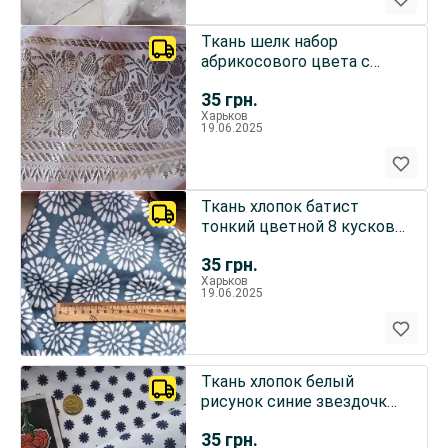
Ткань шелк набор
абрикосового цвета с
золотым орнаментом и
35
грн.
гладкая
Харьков
19.06.2025
Ткань хлопок батист
тонкий цветной 8 кусков
For Hand Made рукоделия
35
грн.
Харьков
19.06.2025
Ткань хлопок белый
рисунок синие звездочки
For Hand Made поделок
35
грн.