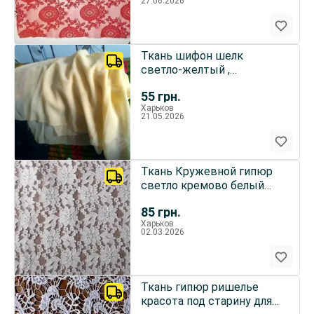
27.06.2026
Ткань шифон шелк
светло-желтый ,
лимонный Для рукоделия,
55
грн.
поделок
Харьков
21.05.2026
Ткань Кружевной гипюр
светло кремово белый
старина 5 кусков
85
грн.
Харьков
02.03.2026
Ткань гипюр ришелье
красота под старину для