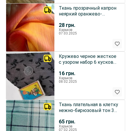
Ткань прозрачный капрон
неяркий оранжево-
золотистый, для
28
грн.
рукоделия
Харьков
07.03.2025
Кружево черное жесткое
с узором набор 6 кусков
для рукоделия
16
грн.
Харьков
08.02.2025
Ткань плательная в клетку
нежно-бирюзовый тон 3
куска
65
грн.
Харьков
07.02.2025