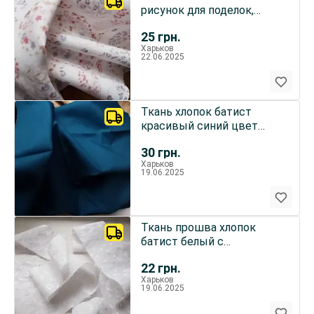
рисунок для поделок,
рукоделия
25
грн.
Харьков
22.06.2025
Ткань хлопок батист
красивый синий цвет
выделка полосочки 7
30
грн.
кусков
Харьков
19.06.2025
Ткань прошва хлопок
батист белый с
вышивкой шелком 3
22
грн.
куска For Hand
Харьков
19.06.2025