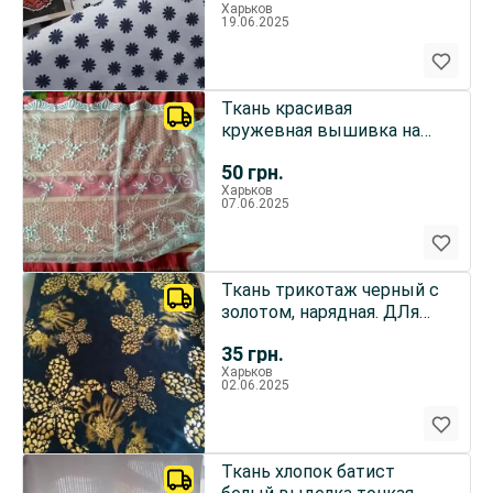
Харьков
19.06.2025
Ткань красивая
кружевная вышивка на
тюле, под старину For
50
грн.
Hand Made
Харьков
07.06.2025
Ткань трикотаж черный с
золотом, нарядная. ДЛя
рукоделия, поделок, Foл
35
грн.
Харьков
02.06.2025
Ткань хлопок батист