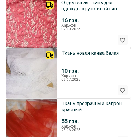
Отделочная ткань для
одежды кружевной гипюр
коралловый цвет 5
16
грн.
кусков
Харьков
02.10.2025
Ткань новая канва белая
10
грн.
Харьков
05.07.2025
Ткань прозрачный капрон
красный
55
грн.
Харьков
25.06.2025