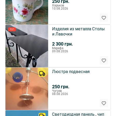
250
грн.
производства с
Харьков
фирменным клеймом
10.08.2026
Изделия из металла Столы
ТОП
и Лавочки
2 300
грн.
Мерефа
09.08.2026
Люстра подвесная
250
грн.
Чугуев
08.08.2026
Светодиодная панель , чип