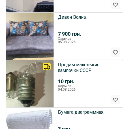
Диван Волна.
7 900
грн.
Харьков
05.08.2026
Продам маленькие
лампочки СССР
прозрачные на елочные
10
грн.
гирлянды и
Харьков
04.08.2026
Бумага диаграммная.
3
грн.