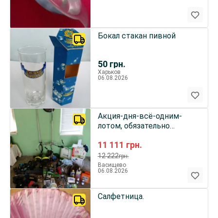
Бокал стакан пивной
50
грн.
Харьков
06.08.2026
Акция-дня-всё-одним-
лотом, обязательно
посмотри тебя это
11 111
грн.
заинтересует
12 222
грн.
Васищево
06.08.2026
Салфетница.