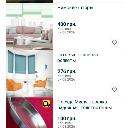
Римские шторы
400
грн.
Харьков
07.08.2026
Готовые тканевые
роллеты
276
грн.
Харьков
07.08.2026
Посуда Миска тарелка
надежная, толстостенный
металл нержавейка, 1
100
грн.
штука, для дома, дачи,
Харьков
туризма
07.08.2026