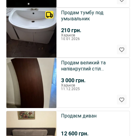
Продам тумбу под
умывальник
210
грн.
Харьков
10.01.2026
Продам великий та
напівкруглий стіл
керівника - стан
3 000
грн.
відмінний...
Харьков
11.12.2025
Продаєм диван
12 600
грн.