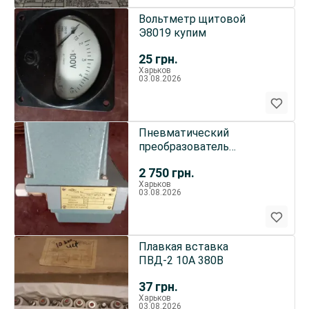
Вольтметр щитовой
Э8019 купим
25
грн.
Харьков
03.08.2026
Пневматический
преобразователь
давления ГСП тип МС Э12
2 750
грн.
мод.9592
Харьков
03.08.2026
Плавкая вставка
ПВД-2 10А 380В
37
грн.
Харьков
03.08.2026