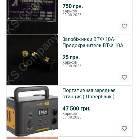
выключатель (Автомат)
750
грн.
Харьков
03.08.2026
Запобіжники ВТФ 10А-
Предохранители ВТФ 10А
25
грн.
Харьков
03.08.2026
Портативная зарядная
станция ( Повербанк )
Powerness Hiker U1000
47 500
грн.
1166
Харьков
03.08.2026