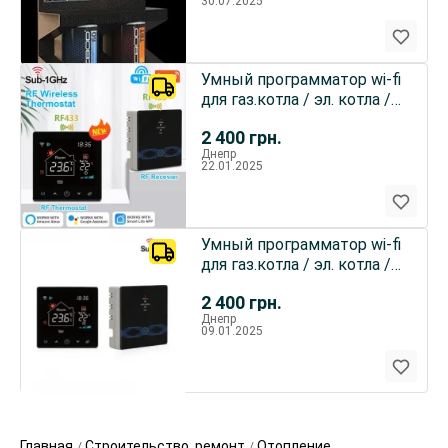
30.07.2025
Умный программатор wi-fi
для газ.котла / эл. котла /
эл.тепл. полы
2 400
грн.
Днепр
22.01.2025
Умный программатор wi-fi
для газ.котла / эл. котла /
эл.тепл. полы
2 400
грн.
Днепр
09.01.2025
Главная
Строительство, ремонт
Отопление