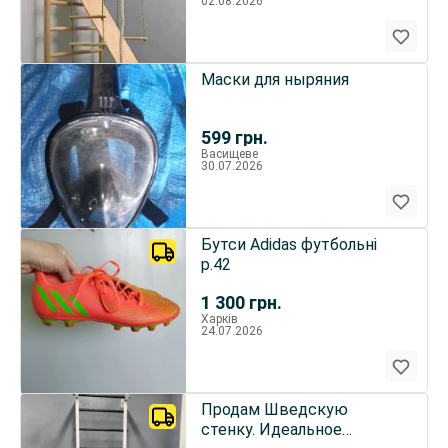
02.08.2026
Маски для ныряния
599
грн.
Васищеве
30.07.2026
Бутси Adidas футбольні
р.42
1 300
грн.
Харків
24.07.2026
Продам Шведскую
стенку. Идеальное