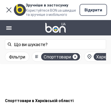
Зручніше в застосунку
Відкрити
Користуйтеся BON.ua швидше
та зручніше з мобільного
Фільтри
Спорттовари
Харків
Спорттовари в Харківській області