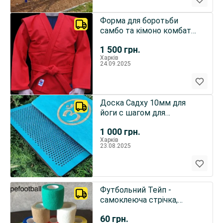
Форма для боротьби
самбо та кімоно комбат
дзю-дзютсу.
1 500
грн.
Харків
24.09.2025
Доска Садху 10мм для
йоги с шагом для
начинающих
1 000
грн.
Харків
23.08.2025
Футбольний Тейп -
самоклеюча стрічка,
фіксуюча під щитки
60
грн.