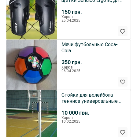
щитки Sondico Ergofit, для
самых маленьких
150
грн.
Харків
25.04.2025
Мячи футбольные Coca-
Cola
350
грн.
Харків
06.04.2025
Стойки для волейбола
тенниса универсальные
мобильные
10 000
грн.
Харків
10.02.2025