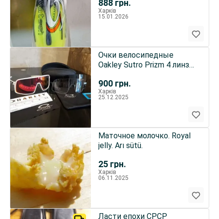
888
грн.
Харків
15.01.2026
Очки велосипедные
Oakley Sutro Prizm 4 линзы,
для вело, бега
900
грн.
Харків
25.12.2025
Маточное молочко. Royal
jelly. Arı sütü.
25
грн.
Харків
06.11.2025
Ласти епохи СРСР