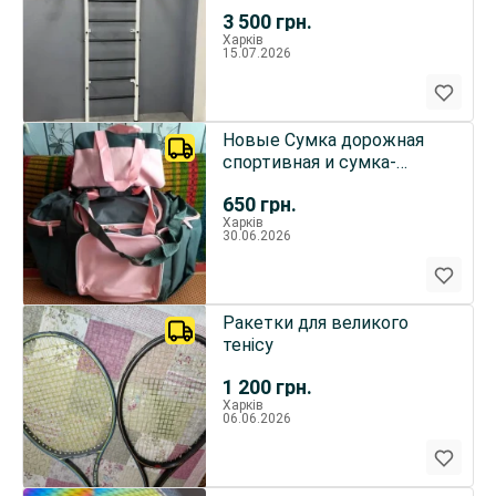
состояние. 3500 грн.
3 500
грн.
Харьков .ХТЗ. Самовывоз
Харків
15.07.2026
Новые Сумка дорожная
спортивная и сумка-
косметичка , набор 2 шт.,
650
грн.
красивые, удобные, Yves
Харків
Rocher
30.06.2026
Ракетки для великого
тенісу
1 200
грн.
Харків
06.06.2026