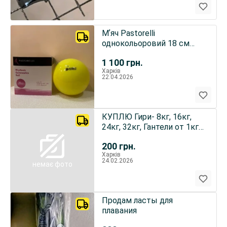
Мʼяч Pastorelli
однокольоровий 18 см
Gialla fluo
1 100
грн.
Харків
22.04.2026
КУПЛЮ Гири- 8кг, 16кг,
24кг, 32кг, Гантели от 1кг
д
200
грн.
Харків
24.02.2026
немає фото
Продам ласты для
плавания