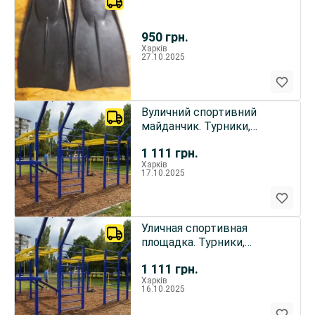
950
грн.
Харків
27.10.2025
Вуличний спортивний
майданчик. Турники,
бруси, рукоходи,
1 111
грн.
тренажори...
Харків
17.10.2025
Уличная спортивная
площадка. Турники,
брусья, рукоходы,
1 111
грн.
тренажоры...
Харків
16.10.2025