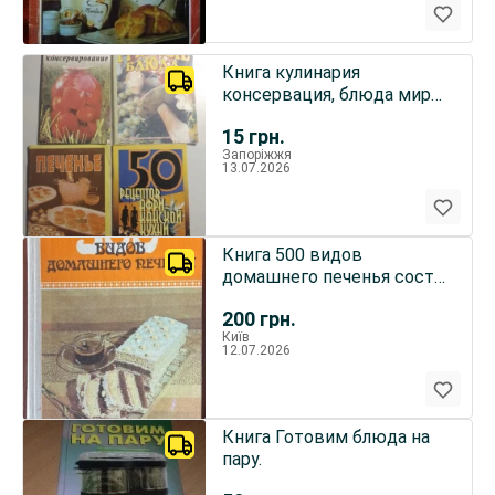
Книга кулинария
консервация, блюда мира,
печенье, грибы заготовки
15
грн.
торг
Запоріжжя
13.07.2026
Книга 500 видов
домашнего печенья сост.
Бибиков 1989 год
200
грн.
Карпаты
Київ
12.07.2026
Книга Готовим блюда на
пару.