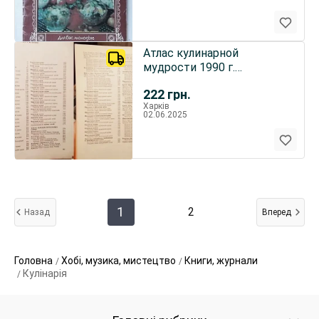
Атлас кулинарной
мудрости 1990 г.
Справочное издание с
222
грн.
иллюстрациями
Харків
02.06.2025
1
2
Назад
Вперед
Головна
Хобі, музика, мистецтво
Книги, журнали
Кулінарія