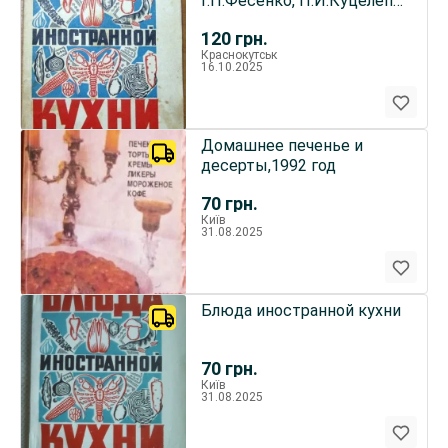
Г.П.Фесенко, П.И.Куцелепо,
П.А.Василюк
120
грн.
Краснокутськ
16.10.2025
Домашнее печенье и
десерты,1992 год
70
грн.
Київ
31.08.2025
Блюда иностранной кухни
70
грн.
Київ
31.08.2025