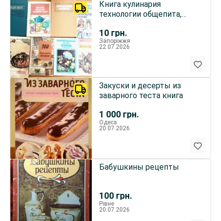
Книга кулинария
технологии общепита,
блюда французской кухни,
10
грн.
печенье
Запоріжжя
22.07.2026
Закуски и десерты из
заварного теста книга
1 000
грн.
Одеса
20.07.2026
Бабушкины рецепты
100
грн.
Рівне
20.07.2026