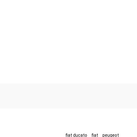
fiat ducato
fiat
peugeot