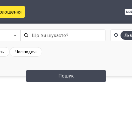
голошення
мо
Льв
ль
Час подачі
Пошук