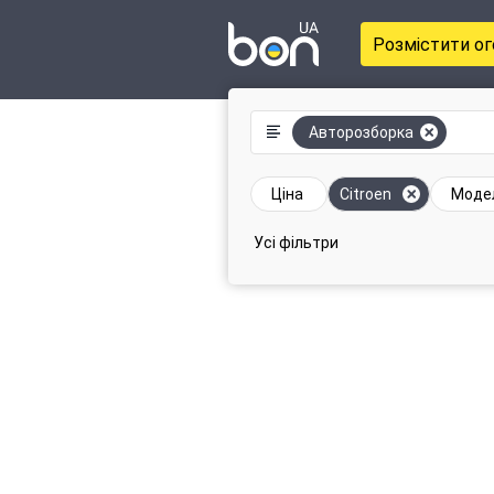
Розмістити о
Авторозборка
Ціна
Citroen
Моде
Усі фільтри