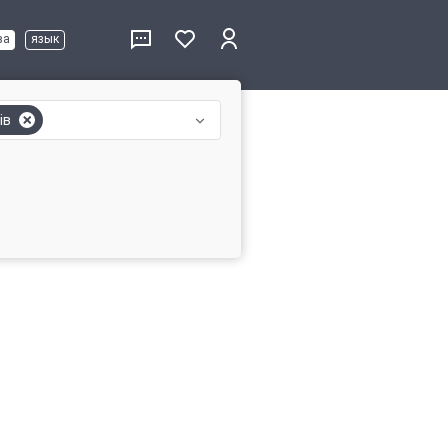
ва
язык
ів